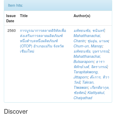
Item hits:
Issue
Title
Author(s)
Date
2560
การบูรณาการตลาดดิจิทัลเพื่อ
มหัทธนชัย, ชนินทร์
;
ส่งเสริมการตลาดผลิตภัณฑ์
Mahatthanachai,
หนึ่งตำบลหนึ่งผลิตภัณฑ์
Chanin
;
ชุ่มอุ่น, มานพ
;
(OTOP) อำเภอแม่ริม จังหวัด
Chum-un, Manop
;
เชียงใหม่
มหัทธนชัย, บุษราภรณ์
;
Mahatthanachai,
Butsaraporn
;
ธารา
พิทักษ์วงศ์, จิตราภรณ์
;
Tarapitakwong,
Jittaporn
;
ต๊ะการ, ทิวา
วัลย์
;
Takran,
Tiwawan
;
เกียรติยากุล,
ชัยทัศน์
;
Kiattiyakul,
Chaiyathad
Discover