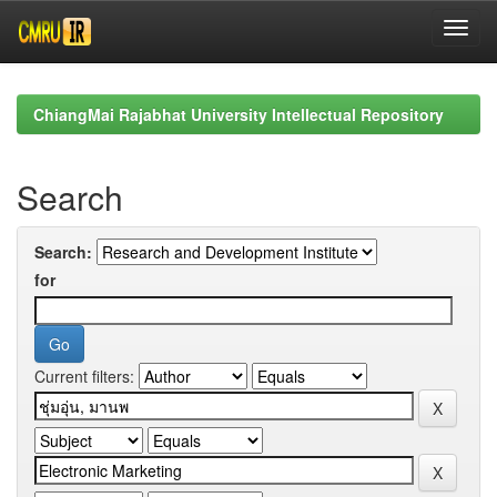
Skip
navigation
ChiangMai Rajabhat University Intellectual Repository
Search
Search:
for
Current filters: