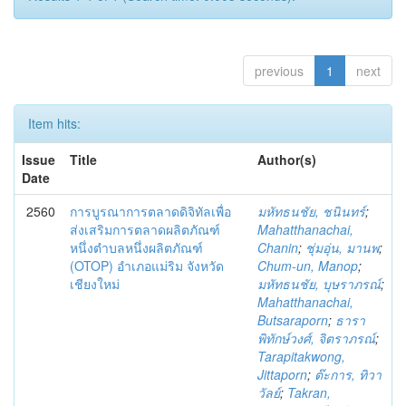
previous
1
next
Item hits:
Issue
Title
Author(s)
Date
2560
การบูรณาการตลาดดิจิทัลเพื่อ
มหัทธนชัย, ชนินทร์
;
ส่งเสริมการตลาดผลิตภัณฑ์
Mahatthanachai,
หนึ่งตำบลหนึ่งผลิตภัณฑ์
Chanin
;
ชุ่มอุ่น, มานพ
;
(OTOP) อำเภอแม่ริม จังหวัด
Chum-un, Manop
;
เชียงใหม่
มหัทธนชัย, บุษราภรณ์
;
Mahatthanachai,
Butsaraporn
;
ธารา
พิทักษ์วงศ์, จิตราภรณ์
;
Tarapitakwong,
Jittaporn
;
ต๊ะการ, ทิวา
วัลย์
;
Takran,