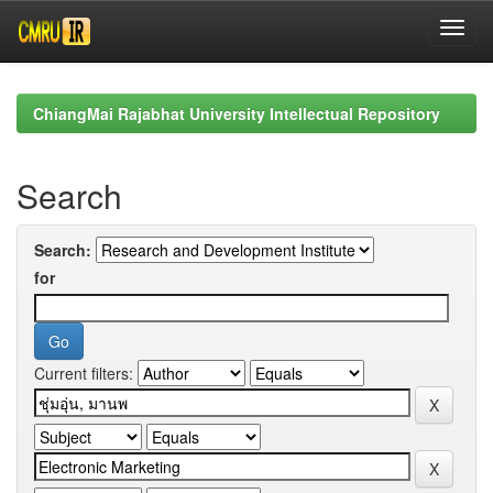
Skip
navigation
ChiangMai Rajabhat University Intellectual Repository
Search
Search:
for
Current filters: