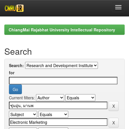
Skip
navigation
ChiangMai Rajabhat University Intellectual Repository
Search
Search:
for
Current filters: