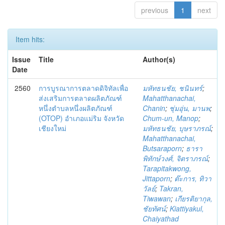
previous
1
next
Item hits:
Issue
Title
Author(s)
Date
2560
การบูรณาการตลาดดิจิทัลเพื่อ
มหัทธนชัย, ชนินทร์
;
ส่งเสริมการตลาดผลิตภัณฑ์
Mahatthanachai,
หนึ่งตำบลหนึ่งผลิตภัณฑ์
Chanin
;
ชุ่มอุ่น, มานพ
;
(OTOP) อำเภอแม่ริม จังหวัด
Chum-un, Manop
;
เชียงใหม่
มหัทธนชัย, บุษราภรณ์
;
Mahatthanachai,
Butsaraporn
;
ธารา
พิทักษ์วงศ์, จิตราภรณ์
;
Tarapitakwong,
Jittaporn
;
ต๊ะการ, ทิวา
วัลย์
;
Takran,
Tiwawan
;
เกียรติยากุล,
ชัยทัศน์
;
Kiattiyakul,
Chaiyathad