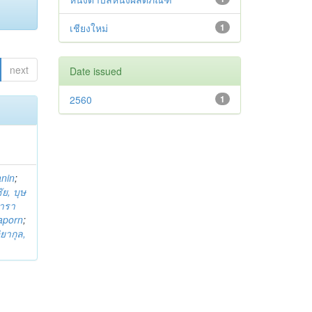
เชียงใหม่
1
next
Date issued
2560
1
anin
;
ย, บุษ
ารา
taporn
;
ิยากุล,