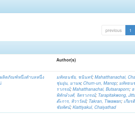
previous
1
Author(s)
ผลิตภัณฑ์หนึ่งตำบลหนึ่ง
มหัทธนชัย, ชนินทร์
;
Mahatthanachai, Ch
่
ชุ่มอุ่น, มานพ
;
Chum-un, Manop
;
มหัทธนชั
ราภรณ์
;
Mahatthanachai, Butsaraporn
;
ธ
พิทักษ์วงศ์, จิตราภรณ์
;
Tarapitakwong, Jit
ต๊ะการ, ทิวาวัลย์
;
Takran, Tiwawan
;
เกียรต
ชัยทัศน์
;
Kiattiyakul, Chaiyathad