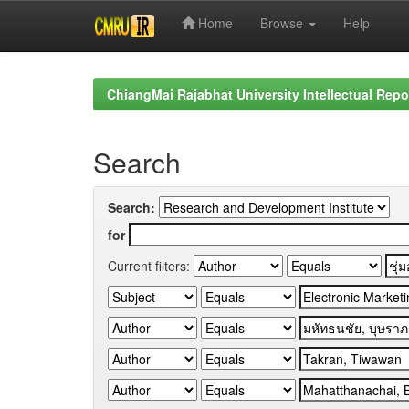
Home
Browse
Help
Skip
navigation
ChiangMai Rajabhat University Intellectual Repo
Search
Search:
for
Current filters: