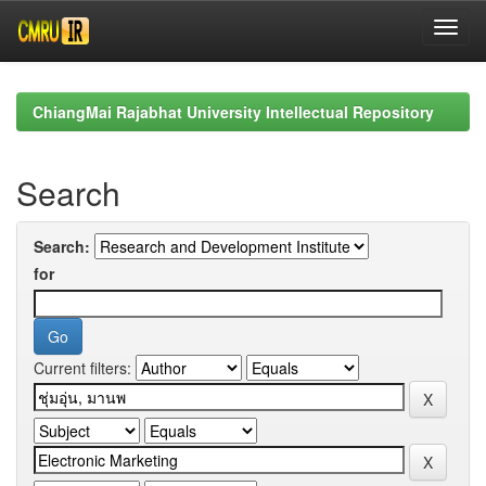
Skip
navigation
ChiangMai Rajabhat University Intellectual Repository
Search
Search:
for
Current filters: