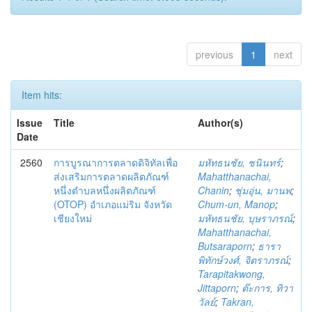
previous
1
next
Item hits:
Issue
Title
Author(s)
Date
2560
การบูรณาการตลาดดิจิทัลเพื่อ
มหัทธนชัย, ชนินทร์
;
ส่งเสริมการตลาดผลิตภัณฑ์
Mahatthanachai,
หนึ่งตำบลหนึ่งผลิตภัณฑ์
Chanin
;
ชุ่มอุ่น, มานพ
;
(OTOP) อำเภอแม่ริม จังหวัด
Chum-un, Manop
;
เชียงใหม่
มหัทธนชัย, บุษราภรณ์
;
Mahatthanachai,
Butsaraporn
;
ธารา
พิทักษ์วงศ์, จิตราภรณ์
;
Tarapitakwong,
Jittaporn
;
ต๊ะการ, ทิวา
วัลย์
;
Takran,