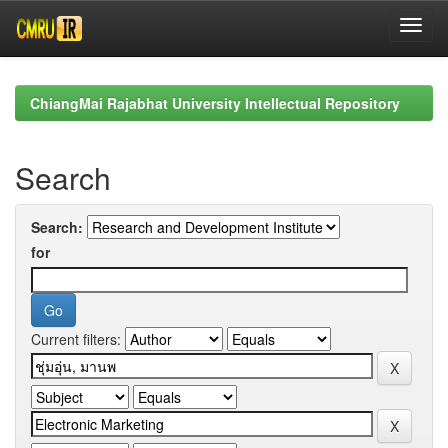
Skip
navigation
ChiangMai Rajabhat University Intellectual Repository
Search
Search:
for
Current filters: