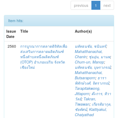
previous
1
next
Item hits:
Issue
Title
Author(s)
Date
2560
การบูรณาการตลาดดิจิทัลเพื่อ
มหัทธนชัย, ชนินทร์
;
ส่งเสริมการตลาดผลิตภัณฑ์
Mahatthanachai,
หนึ่งตำบลหนึ่งผลิตภัณฑ์
Chanin
;
ชุ่มอุ่น, มานพ
;
(OTOP) อำเภอแม่ริม จังหวัด
Chum-un, Manop
;
เชียงใหม่
มหัทธนชัย, บุษราภรณ์
;
Mahatthanachai,
Butsaraporn
;
ธารา
พิทักษ์วงศ์, จิตราภรณ์
;
Tarapitakwong,
Jittaporn
;
ต๊ะการ, ทิวา
วัลย์
;
Takran,
Tiwawan
;
เกียรติยากุล,
ชัยทัศน์
;
Kiattiyakul,
Chaiyathad