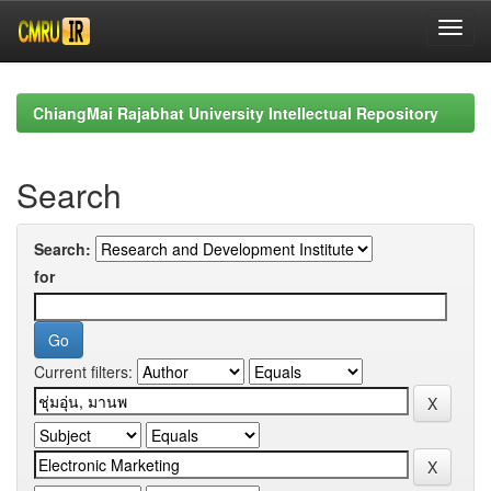
Skip
navigation
ChiangMai Rajabhat University Intellectual Repository
Search
Search:
for
Current filters: