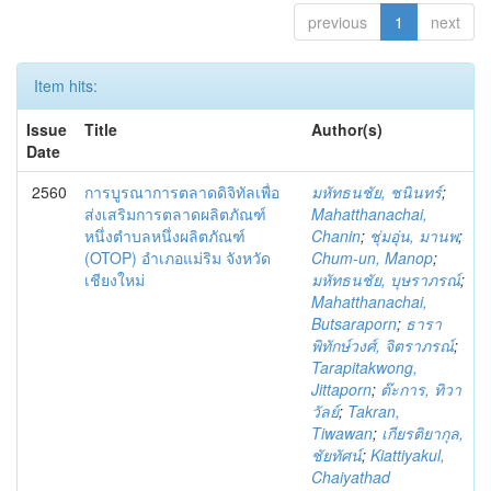
previous
1
next
Item hits:
Issue
Title
Author(s)
Date
2560
การบูรณาการตลาดดิจิทัลเพื่อ
มหัทธนชัย, ชนินทร์
;
ส่งเสริมการตลาดผลิตภัณฑ์
Mahatthanachai,
หนึ่งตำบลหนึ่งผลิตภัณฑ์
Chanin
;
ชุ่มอุ่น, มานพ
;
(OTOP) อำเภอแม่ริม จังหวัด
Chum-un, Manop
;
เชียงใหม่
มหัทธนชัย, บุษราภรณ์
;
Mahatthanachai,
Butsaraporn
;
ธารา
พิทักษ์วงศ์, จิตราภรณ์
;
Tarapitakwong,
Jittaporn
;
ต๊ะการ, ทิวา
วัลย์
;
Takran,
Tiwawan
;
เกียรติยากุล,
ชัยทัศน์
;
Kiattiyakul,
Chaiyathad