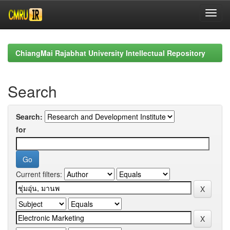
Skip
navigation
ChiangMai Rajabhat University Intellectual Repository
Search
Search:
for
Current filters: