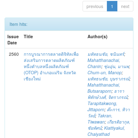
previous
1
next
Item hits:
Issue
Title
Author(s)
Date
2560
การบูรณาการตลาดดิจิทัลเพื่อ
มหัทธนชัย, ชนินทร์
;
ส่งเสริมการตลาดผลิตภัณฑ์
Mahatthanachai,
หนึ่งตำบลหนึ่งผลิตภัณฑ์
Chanin
;
ชุ่มอุ่น, มานพ
;
(OTOP) อำเภอแม่ริม จังหวัด
Chum-un, Manop
;
เชียงใหม่
มหัทธนชัย, บุษราภรณ์
;
Mahatthanachai,
Butsaraporn
;
ธารา
พิทักษ์วงศ์, จิตราภรณ์
;
Tarapitakwong,
Jittaporn
;
ต๊ะการ, ทิวา
วัลย์
;
Takran,
Tiwawan
;
เกียรติยากุล,
ชัยทัศน์
;
Kiattiyakul,
Chaiyathad