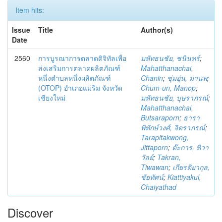
Item hits:
Issue
Title
Author(s)
Date
2560
การบูรณาการตลาดดิจิทัลเพื่อ
มหัทธนชัย, ชนินทร์
;
ส่งเสริมการตลาดผลิตภัณฑ์
Mahatthanachai,
หนึ่งตำบลหนึ่งผลิตภัณฑ์
Chanin
;
ชุ่มอุ่น, มานพ
;
(OTOP) อำเภอแม่ริม จังหวัด
Chum-un, Manop
;
เชียงใหม่
มหัทธนชัย, บุษราภรณ์
;
Mahatthanachai,
Butsaraporn
;
ธารา
พิทักษ์วงศ์, จิตราภรณ์
;
Tarapitakwong,
Jittaporn
;
ต๊ะการ, ทิวา
วัลย์
;
Takran,
Tiwawan
;
เกียรติยากุล,
ชัยทัศน์
;
Kiattiyakul,
Chaiyathad
Discover