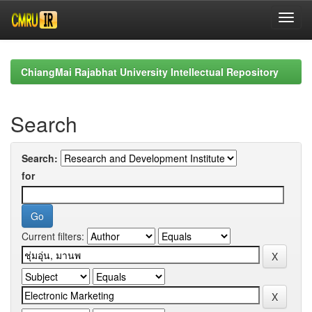
Skip
navigation
ChiangMai Rajabhat University Intellectual Repository
Search
Search:
for
Current filters: