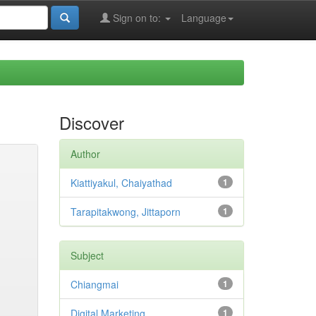
Sign on to:
Language
Discover
Author
Kiattiyakul, Chaiyathad
1
Tarapitakwong, Jittaporn
1
Subject
Chiangmai
1
Digital Marketing
1