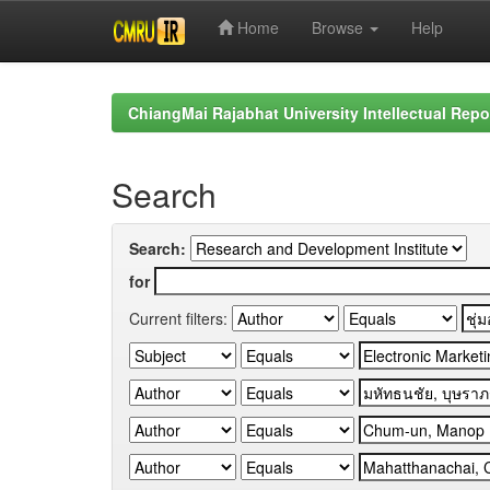
Home
Browse
Help
Skip
navigation
ChiangMai Rajabhat University Intellectual Repo
Search
Search:
for
Current filters: