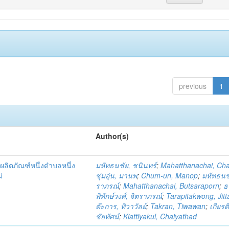
previous
1
Author(s)
ผลิตภัณฑ์หนึ่งตำบลหนึ่ง
มหัทธนชัย, ชนินทร์
;
Mahatthanachai, Ch
่
ชุ่มอุ่น, มานพ
;
Chum-un, Manop
;
มหัทธนชั
ราภรณ์
;
Mahatthanachai, Butsaraporn
;
ธ
พิทักษ์วงศ์, จิตราภรณ์
;
Tarapitakwong, Jit
ต๊ะการ, ทิวาวัลย์
;
Takran, Tiwawan
;
เกียรต
ชัยทัศน์
;
Kiattiyakul, Chaiyathad