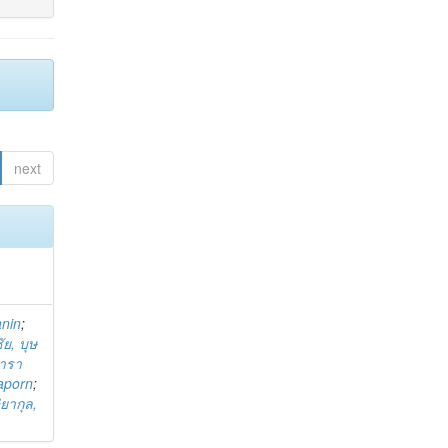
next
anin
;
ย, บุษ
ารา
taporn
;
ิยากุล,