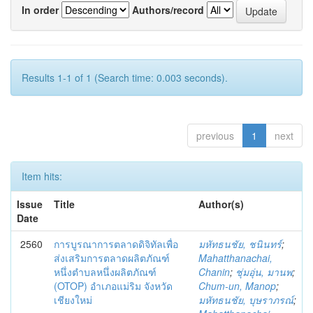
In order
Authors/record
Results 1-1 of 1 (Search time: 0.003 seconds).
previous
1
next
Item hits:
Issue
Title
Author(s)
Date
2560
การบูรณาการตลาดดิจิทัลเพื่อ
มหัทธนชัย, ชนินทร์
;
ส่งเสริมการตลาดผลิตภัณฑ์
Mahatthanachai,
หนึ่งตำบลหนึ่งผลิตภัณฑ์
Chanin
;
ชุ่มอุ่น, มานพ
;
(OTOP) อำเภอแม่ริม จังหวัด
Chum-un, Manop
;
เชียงใหม่
มหัทธนชัย, บุษราภรณ์
;