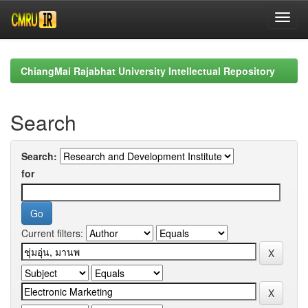
Skip
navigation
ChiangMai Rajabhat University Intellectual Repository
Search
Search:
for
Current filters: