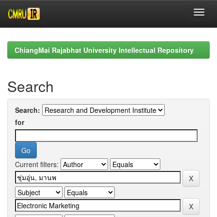
Skip
navigation
ChiangMai Rajabhat University Intellectual Repository
Search
Search:
for
Current filters: