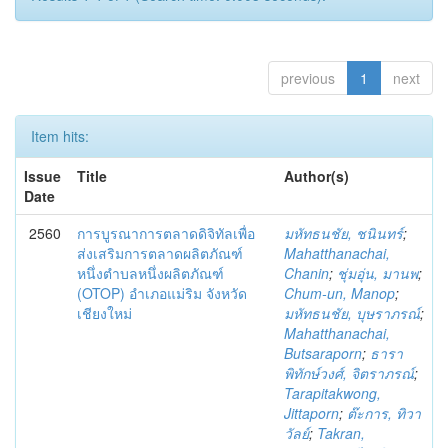
previous
1
next
Item hits:
Issue
Title
Author(s)
Date
2560
การบูรณาการตลาดดิจิทัลเพื่อ
มหัทธนชัย, ชนินทร์
;
ส่งเสริมการตลาดผลิตภัณฑ์
Mahatthanachai,
หนึ่งตำบลหนึ่งผลิตภัณฑ์
Chanin
;
ชุ่มอุ่น, มานพ
;
(OTOP) อำเภอแม่ริม จังหวัด
Chum-un, Manop
;
เชียงใหม่
มหัทธนชัย, บุษราภรณ์
;
Mahatthanachai,
Butsaraporn
;
ธารา
พิทักษ์วงศ์, จิตราภรณ์
;
Tarapitakwong,
Jittaporn
;
ต๊ะการ, ทิวา
วัลย์
;
Takran,