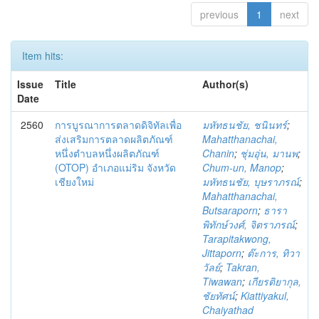
previous
1
next
Item hits:
Issue
Title
Author(s)
Date
2560
การบูรณาการตลาดดิจิทัลเพื่อ
มหัทธนชัย, ชนินทร์
;
ส่งเสริมการตลาดผลิตภัณฑ์
Mahatthanachai,
หนึ่งตำบลหนึ่งผลิตภัณฑ์
Chanin
;
ชุ่มอุ่น, มานพ
;
(OTOP) อำเภอแม่ริม จังหวัด
Chum-un, Manop
;
เชียงใหม่
มหัทธนชัย, บุษราภรณ์
;
Mahatthanachai,
Butsaraporn
;
ธารา
พิทักษ์วงศ์, จิตราภรณ์
;
Tarapitakwong,
Jittaporn
;
ต๊ะการ, ทิวา
วัลย์
;
Takran,
Tiwawan
;
เกียรติยากุล,
ชัยทัศน์
;
Kiattiyakul,
Chaiyathad