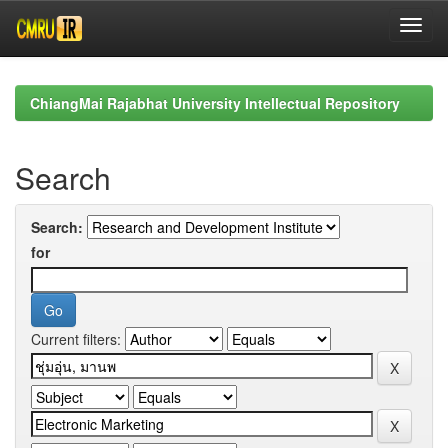
Skip
navigation
ChiangMai Rajabhat University Intellectual Repository
Search
Search:
for
Current filters: