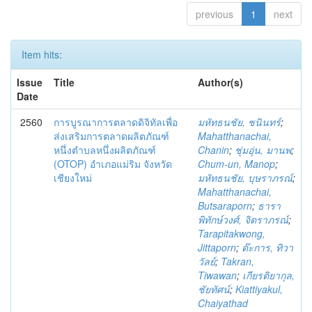
previous
1
next
Item hits:
Issue
Title
Author(s)
Date
2560
การบูรณาการตลาดดิจิทัลเพื่อ
มหัทธนชัย, ชนินทร์
;
ส่งเสริมการตลาดผลิตภัณฑ์
Mahatthanachai,
หนึ่งตำบลหนึ่งผลิตภัณฑ์
Chanin
;
ชุ่มอุ่น, มานพ
;
(OTOP) อำเภอแม่ริม จังหวัด
Chum-un, Manop
;
เชียงใหม่
มหัทธนชัย, บุษราภรณ์
;
Mahatthanachai,
Butsaraporn
;
ธารา
พิทักษ์วงศ์, จิตราภรณ์
;
Tarapitakwong,
Jittaporn
;
ต๊ะการ, ทิวา
วัลย์
;
Takran,
Tiwawan
;
เกียรติยากุล,
ชัยทัศน์
;
Kiattiyakul,
Chaiyathad