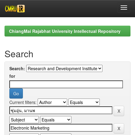
Skip
navigation
ChiangMai Rajabhat University Intellectual Repository
Search
Search:
for
Current filters: