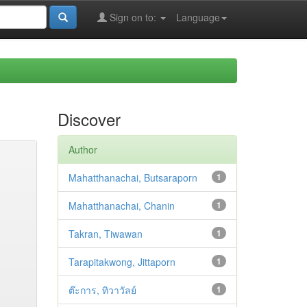
Sign on to:
Language
Discover
Author
Mahatthanachai, Butsaraporn
1
Mahatthanachai, Chanin
1
Takran, Tiwawan
1
Tarapitakwong, Jittaporn
1
ต๊ะการ, ทิวาวัลย์
1