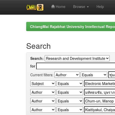
Home
Browse
Help
Skip
navigation
ChiangMai Rajabhat University Intellectual Repo
Search
Search:
for
Current filters: