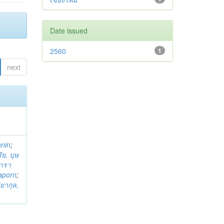
Date issued
2560
1
next
anin
;
ย, บุษ
ารา
taporn
;
ิยากุล,