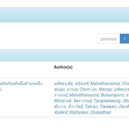
previous
1
Author(s)
ผลิตภัณฑ์หนึ่งตำบลหนึ่ง
มหัทธนชัย, ชนินทร์
;
Mahatthanachai, Ch
่
ชุ่มอุ่น, มานพ
;
Chum-un, Manop
;
มหัทธนชั
ราภรณ์
;
Mahatthanachai, Butsaraporn
;
ธ
พิทักษ์วงศ์, จิตราภรณ์
;
Tarapitakwong, Jit
ต๊ะการ, ทิวาวัลย์
;
Takran, Tiwawan
;
เกียรต
ชัยทัศน์
;
Kiattiyakul, Chaiyathad