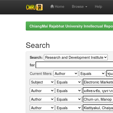
Home
Browse
Help
Skip
navigation
ChiangMai Rajabhat University Intellectual Repo
Search
Search:
for
Current filters: