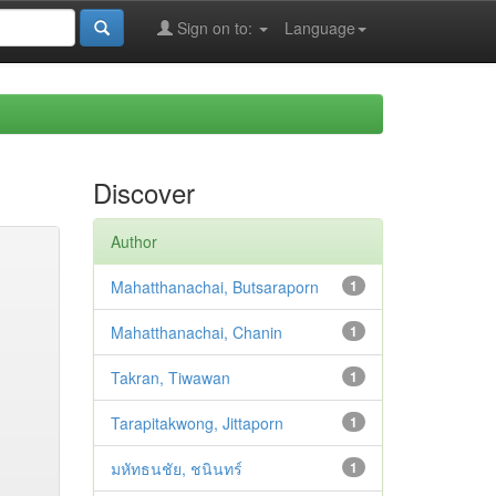
Sign on to:
Language
Discover
Author
Mahatthanachai, Butsaraporn
1
Mahatthanachai, Chanin
1
Takran, Tiwawan
1
Tarapitakwong, Jittaporn
1
มหัทธนชัย, ชนินทร์
1