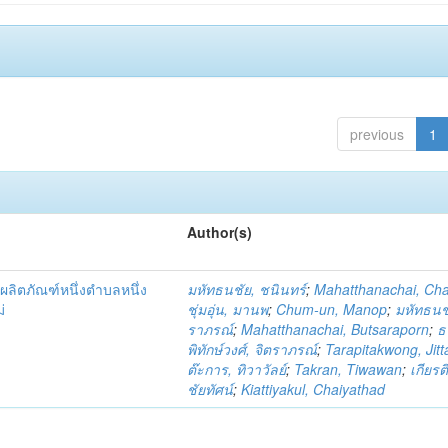
previous
1
Author(s)
ผลิตภัณฑ์หนึ่งตำบลหนึ่ง
มหัทธนชัย, ชนินทร์
;
Mahatthanachai, Ch
่
ชุ่มอุ่น, มานพ
;
Chum-un, Manop
;
มหัทธนชั
ราภรณ์
;
Mahatthanachai, Butsaraporn
;
ธ
พิทักษ์วงศ์, จิตราภรณ์
;
Tarapitakwong, Jit
ต๊ะการ, ทิวาวัลย์
;
Takran, Tiwawan
;
เกียรต
ชัยทัศน์
;
Kiattiyakul, Chaiyathad