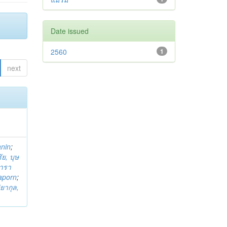
Date issued
2560
1
next
anin
;
ย, บุษ
ารา
taporn
;
ิยากุล,