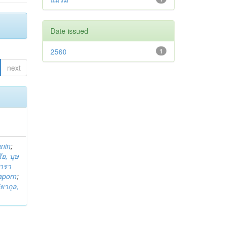
Date issued
2560
1
next
anin
;
ย, บุษ
ารา
taporn
;
ิยากุล,