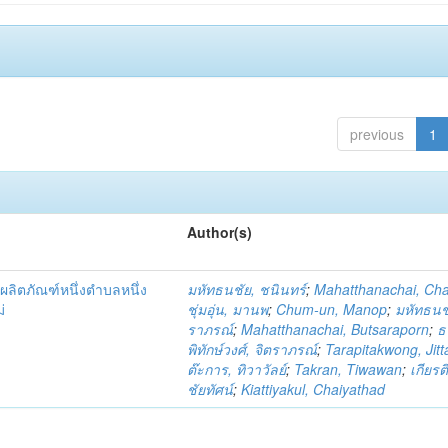
previous
1
Author(s)
ผลิตภัณฑ์หนึ่งตำบลหนึ่ง
มหัทธนชัย, ชนินทร์
;
Mahatthanachai, Ch
่
ชุ่มอุ่น, มานพ
;
Chum-un, Manop
;
มหัทธนชั
ราภรณ์
;
Mahatthanachai, Butsaraporn
;
ธ
พิทักษ์วงศ์, จิตราภรณ์
;
Tarapitakwong, Jit
ต๊ะการ, ทิวาวัลย์
;
Takran, Tiwawan
;
เกียรต
ชัยทัศน์
;
Kiattiyakul, Chaiyathad