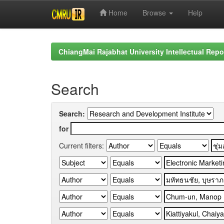
Home
Browse
Help
Skip
navigation
ChiangMai Rajabhat University Intellectual Repo
Search
Search:
for
Current filters: