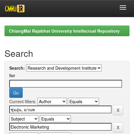
Skip
navigation
ChiangMai Rajabhat University Intellectual Repository
Search
Search:
for
Current filters: