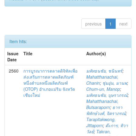
previous
1
next
Item hits:
Issue
Title
Author(s)
Date
2560
การบูรณาการตลาดดิจิทัลเพื่อ
มหัทธนชัย, ชนินทร์
;
ส่งเสริมการตลาดผลิตภัณฑ์
Mahatthanachai,
หนึ่งตำบลหนึ่งผลิตภัณฑ์
Chanin
;
ชุ่มอุ่น, มานพ
;
(OTOP) อำเภอแม่ริม จังหวัด
Chum-un, Manop
;
เชียงใหม่
มหัทธนชัย, บุษราภรณ์
;
Mahatthanachai,
Butsaraporn
;
ธารา
พิทักษ์วงศ์, จิตราภรณ์
;
Tarapitakwong,
Jittaporn
;
ต๊ะการ, ทิวา
วัลย์
;
Takran,