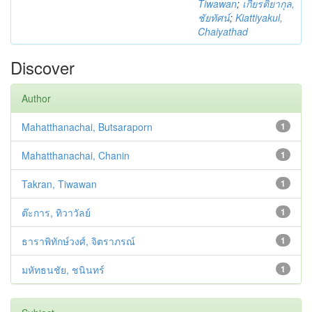
Tiwawan
;
เกียรติยากุล,
ชัยทัศน์
;
Kiattiyakul,
Chaiyathad
Discover
Author
Mahatthanachai, Butsaraporn
1
Mahatthanachai, Chanin
1
Takran, Tiwawan
1
ต๊ะการ, ทิวาวัลย์
1
ธาราพิทักษ์วงศ์, จิตราภรณ์
1
มหัทธนชัย, ชนินทร์
1