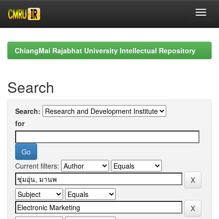
Skip
navigation
ChiangMai Rajabhat University Intellectual Repository
Search
Search:
for
Current filters: