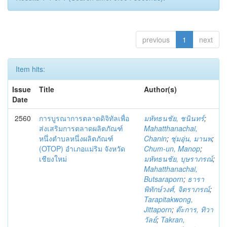
previous
1
next
Item hits:
Issue
Title
Author(s)
Date
2560
การบูรณาการตลาดดิจิทัลเพื่อ
มหัทธนชัย, ชนินทร์
;
ส่งเสริมการตลาดผลิตภัณฑ์
Mahatthanachai,
หนึ่งตำบลหนึ่งผลิตภัณฑ์
Chanin
;
ชุ่มอุ่น, มานพ
;
(OTOP) อำเภอแม่ริม จังหวัด
Chum-un, Manop
;
เชียงใหม่
มหัทธนชัย, บุษราภรณ์
;
Mahatthanachai,
Butsaraporn
;
ธารา
พิทักษ์วงศ์, จิตราภรณ์
;
Tarapitakwong,
Jittaporn
;
ต๊ะการ, ทิวา
วัลย์
;
Takran,