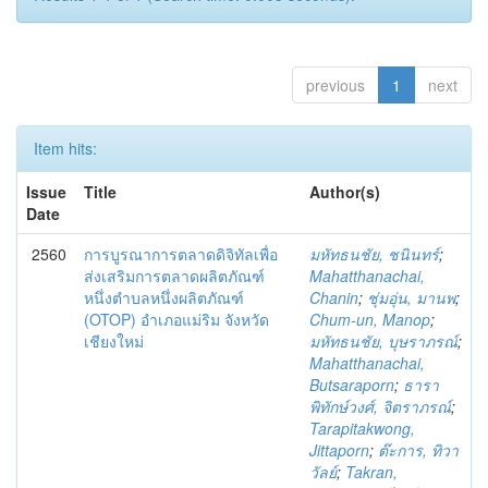
previous
1
next
Item hits:
Issue
Title
Author(s)
Date
2560
การบูรณาการตลาดดิจิทัลเพื่อ
มหัทธนชัย, ชนินทร์
;
ส่งเสริมการตลาดผลิตภัณฑ์
Mahatthanachai,
หนึ่งตำบลหนึ่งผลิตภัณฑ์
Chanin
;
ชุ่มอุ่น, มานพ
;
(OTOP) อำเภอแม่ริม จังหวัด
Chum-un, Manop
;
เชียงใหม่
มหัทธนชัย, บุษราภรณ์
;
Mahatthanachai,
Butsaraporn
;
ธารา
พิทักษ์วงศ์, จิตราภรณ์
;
Tarapitakwong,
Jittaporn
;
ต๊ะการ, ทิวา
วัลย์
;
Takran,