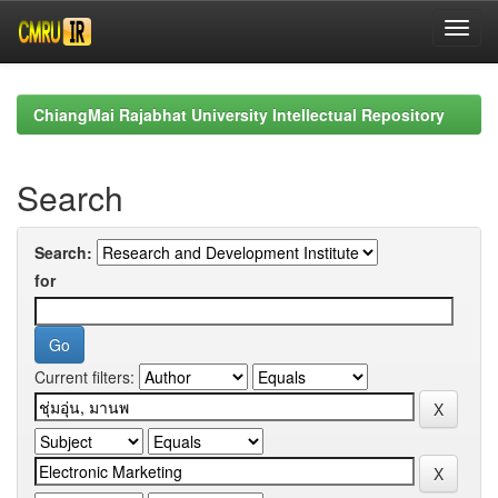
Skip
navigation
ChiangMai Rajabhat University Intellectual Repository
Search
Search:
for
Current filters: