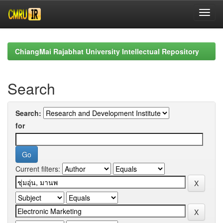
Skip
navigation
ChiangMai Rajabhat University Intellectual Repository
Search
Search:
for
Current filters: