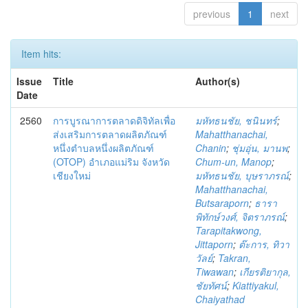
previous
1
next
Item hits:
Issue
Title
Author(s)
Date
2560
การบูรณาการตลาดดิจิทัลเพื่อ
มหัทธนชัย, ชนินทร์
;
ส่งเสริมการตลาดผลิตภัณฑ์
Mahatthanachai,
หนึ่งตำบลหนึ่งผลิตภัณฑ์
Chanin
;
ชุ่มอุ่น, มานพ
;
(OTOP) อำเภอแม่ริม จังหวัด
Chum-un, Manop
;
เชียงใหม่
มหัทธนชัย, บุษราภรณ์
;
Mahatthanachai,
Butsaraporn
;
ธารา
พิทักษ์วงศ์, จิตราภรณ์
;
Tarapitakwong,
Jittaporn
;
ต๊ะการ, ทิวา
วัลย์
;
Takran,
Tiwawan
;
เกียรติยากุล,
ชัยทัศน์
;
Kiattiyakul,
Chaiyathad