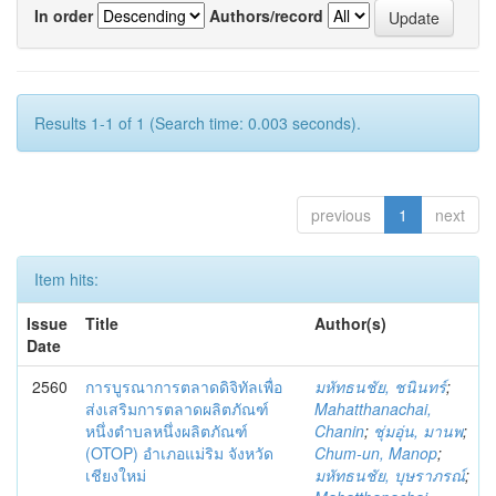
In order
Authors/record
Results 1-1 of 1 (Search time: 0.003 seconds).
previous
1
next
Item hits:
Issue
Title
Author(s)
Date
2560
การบูรณาการตลาดดิจิทัลเพื่อ
มหัทธนชัย, ชนินทร์
;
ส่งเสริมการตลาดผลิตภัณฑ์
Mahatthanachai,
หนึ่งตำบลหนึ่งผลิตภัณฑ์
Chanin
;
ชุ่มอุ่น, มานพ
;
(OTOP) อำเภอแม่ริม จังหวัด
Chum-un, Manop
;
เชียงใหม่
มหัทธนชัย, บุษราภรณ์
;