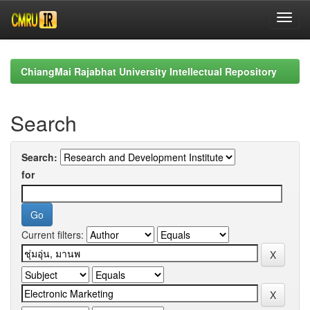
Skip
navigation
ChiangMai Rajabhat University Intellectual Repository
Search
Search:
for
Current filters: