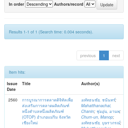
In order
Authors/record
Results 1-1 of 1 (Search time: 0.004 seconds).
previous
1
next
Item hits:
Issue
Title
Author(s)
Date
2560
การบูรณาการตลาดดิจิทัลเพื่อ
มหัทธนชัย, ชนินทร์
;
ส่งเสริมการตลาดผลิตภัณฑ์
Mahatthanachai,
หนึ่งตำบลหนึ่งผลิตภัณฑ์
Chanin
;
ชุ่มอุ่น, มานพ
;
(OTOP) อำเภอแม่ริม จังหวัด
Chum-un, Manop
;
เชียงใหม่
มหัทธนชัย, บุษราภรณ์
;