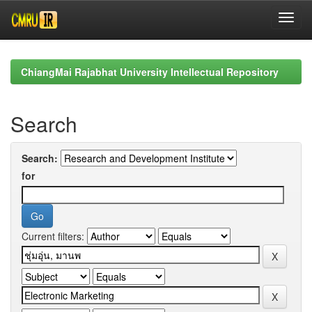
Skip
navigation
ChiangMai Rajabhat University Intellectual Repository
Search
Search:
for
Current filters: