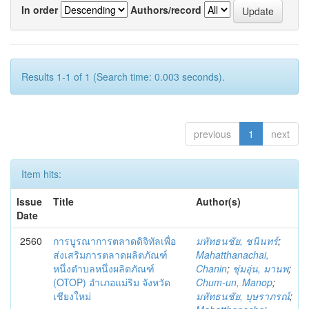
In order
Authors/record
Results 1-1 of 1 (Search time: 0.003 seconds).
previous
1
next
Item hits:
Issue
Title
Author(s)
Date
2560
การบูรณาการตลาดดิจิทัลเพื่อ
มหัทธนชัย, ชนินทร์
;
ส่งเสริมการตลาดผลิตภัณฑ์
Mahatthanachai,
หนึ่งตำบลหนึ่งผลิตภัณฑ์
Chanin
;
ชุ่มอุ่น, มานพ
;
(OTOP) อำเภอแม่ริม จังหวัด
Chum-un, Manop
;
เชียงใหม่
มหัทธนชัย, บุษราภรณ์
;