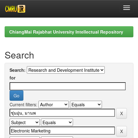
Skip
navigation
ChiangMai Rajabhat University Intellectual Repository
Search
Search:
for
Current filters: