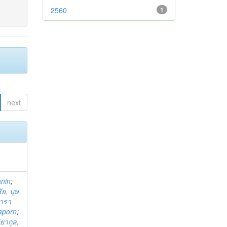
2560
1
next
anin
;
ย, บุษ
ารา
taporn
;
ิยากุล,