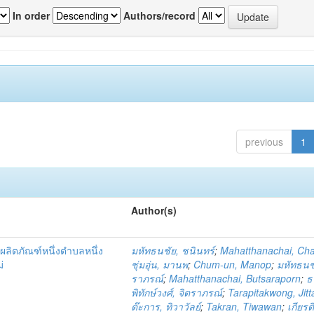
In order
Authors/record
previous
1
Author(s)
ผลิตภัณฑ์หนึ่งตำบลหนึ่ง
มหัทธนชัย, ชนินทร์
;
Mahatthanachai, Ch
่
ชุ่มอุ่น, มานพ
;
Chum-un, Manop
;
มหัทธนชั
ราภรณ์
;
Mahatthanachai, Butsaraporn
;
ธ
พิทักษ์วงศ์, จิตราภรณ์
;
Tarapitakwong, Jit
ต๊ะการ, ทิวาวัลย์
;
Takran, Tiwawan
;
เกียรต