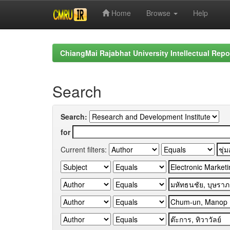
Home
Browse
Help
Skip
navigation
ChiangMai Rajabhat University Intellectual Repo
Search
Search:
for
Current filters: