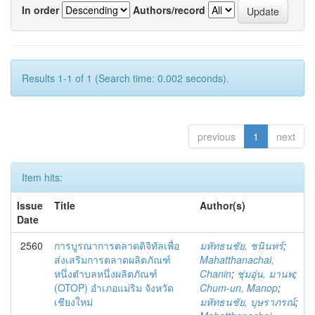
In order
Authors/record
Results 1-1 of 1 (Search time: 0.002 seconds).
previous
1
next
Item hits:
Issue
Title
Author(s)
Date
2560
การบูรณาการตลาดดิจิทัลเพื่อ
มหัทธนชัย, ชนินทร์
;
ส่งเสริมการตลาดผลิตภัณฑ์
Mahatthanachai,
หนึ่งตำบลหนึ่งผลิตภัณฑ์
Chanin
;
ชุ่มอุ่น, มานพ
;
(OTOP) อำเภอแม่ริม จังหวัด
Chum-un, Manop
;
เชียงใหม่
มหัทธนชัย, บุษราภรณ์
;