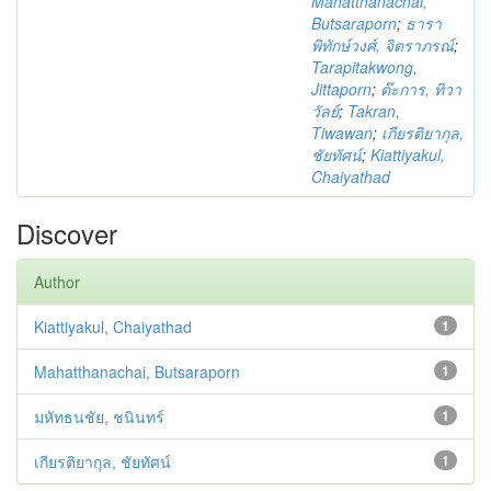
Mahatthanachai,
Butsaraporn
;
ธารา
พิทักษ์วงศ์, จิตราภรณ์
;
Tarapitakwong,
Jittaporn
;
ต๊ะการ, ทิวา
วัลย์
;
Takran,
Tiwawan
;
เกียรติยากุล,
ชัยทัศน์
;
Kiattiyakul,
Chaiyathad
Discover
Author
Kiattiyakul, Chaiyathad
1
Mahatthanachai, Butsaraporn
1
มหัทธนชัย, ชนินทร์
1
เกียรติยากุล, ชัยทัศน์
1