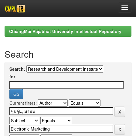
Skip
navigation
ChiangMai Rajabhat University Intellectual Repository
Search
Search:
for
Current filters: