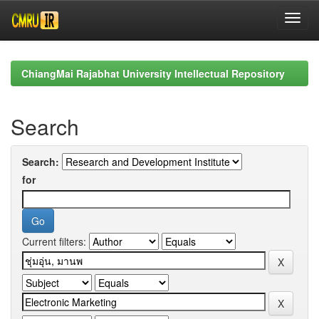
Skip
navigation
ChiangMai Rajabhat University Intellectual Repository
Search
Search:
for
Current filters: