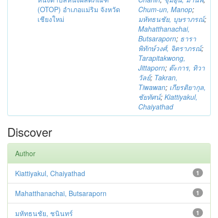
(OTOP) อำเภอแม่ริม จังหวัด
Chum-un, Manop
;
เชียงใหม่
มหัทธนชัย, บุษราภรณ์
;
Mahatthanachai,
Butsaraporn
;
ธารา
พิทักษ์วงศ์, จิตราภรณ์
;
Tarapitakwong,
Jittaporn
;
ต๊ะการ, ทิวา
วัลย์
;
Takran,
Tiwawan
;
เกียรติยากุล,
ชัยทัศน์
;
Kiattiyakul,
Chaiyathad
Discover
Author
Kiattiyakul, Chaiyathad
1
Mahatthanachai, Butsaraporn
1
มหัทธนชัย, ชนินทร์
1