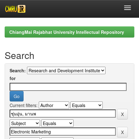
Skip
navigation
ChiangMai Rajabhat University Intellectual Repository
Search
Search:
for
Current filters: