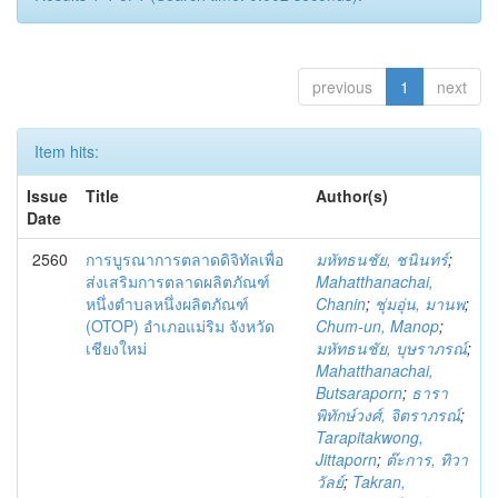
previous
1
next
Item hits:
Issue
Title
Author(s)
Date
2560
การบูรณาการตลาดดิจิทัลเพื่อ
มหัทธนชัย, ชนินทร์
;
ส่งเสริมการตลาดผลิตภัณฑ์
Mahatthanachai,
หนึ่งตำบลหนึ่งผลิตภัณฑ์
Chanin
;
ชุ่มอุ่น, มานพ
;
(OTOP) อำเภอแม่ริม จังหวัด
Chum-un, Manop
;
เชียงใหม่
มหัทธนชัย, บุษราภรณ์
;
Mahatthanachai,
Butsaraporn
;
ธารา
พิทักษ์วงศ์, จิตราภรณ์
;
Tarapitakwong,
Jittaporn
;
ต๊ะการ, ทิวา
วัลย์
;
Takran,