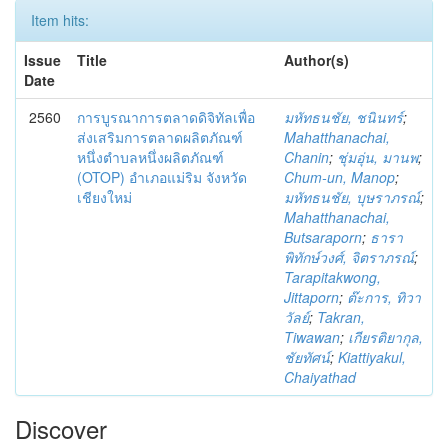
Item hits:
Issue
Title
Author(s)
Date
2560
การบูรณาการตลาดดิจิทัลเพื่อ
มหัทธนชัย, ชนินทร์
;
ส่งเสริมการตลาดผลิตภัณฑ์
Mahatthanachai,
หนึ่งตำบลหนึ่งผลิตภัณฑ์
Chanin
;
ชุ่มอุ่น, มานพ
;
(OTOP) อำเภอแม่ริม จังหวัด
Chum-un, Manop
;
เชียงใหม่
มหัทธนชัย, บุษราภรณ์
;
Mahatthanachai,
Butsaraporn
;
ธารา
พิทักษ์วงศ์, จิตราภรณ์
;
Tarapitakwong,
Jittaporn
;
ต๊ะการ, ทิวา
วัลย์
;
Takran,
Tiwawan
;
เกียรติยากุล,
ชัยทัศน์
;
Kiattiyakul,
Chaiyathad
Discover