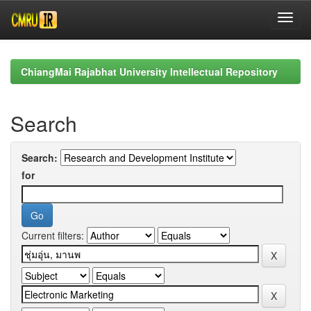
Skip
navigation
ChiangMai Rajabhat University Intellectual Repository
Search
Search:
for
Current filters: