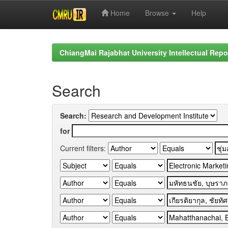
Home
Browse
Help
Skip
navigation
ChiangMai Rajabhat University Intellectual Repo
Search
Search:
for
Current filters: