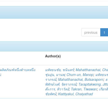
previous
1
Author(s)
ผลิตภัณฑ์หนึ่งตำบลหนึ่ง
มหัทธนชัย, ชนินทร์
;
Mahatthanachai, Ch
่
ชุ่มอุ่น, มานพ
;
Chum-un, Manop
;
มหัทธนชั
ราภรณ์
;
Mahatthanachai, Butsaraporn
;
ธ
พิทักษ์วงศ์, จิตราภรณ์
;
Tarapitakwong, Jit
ต๊ะการ, ทิวาวัลย์
;
Takran, Tiwawan
;
เกียรต
ชัยทัศน์
;
Kiattiyakul, Chaiyathad