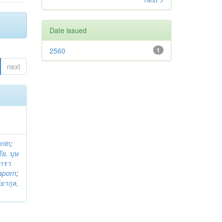
Date issued
2560
1
next
anin
;
ย, บุษ
ารา
taporn
;
ิยากุล,