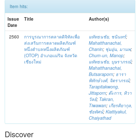
Item hits:
Issue
Title
Author(s)
Date
2560
การบูรณาการตลาดดิจิทัลเพื่อ
มหัทธนชัย, ชนินทร์
;
ส่งเสริมการตลาดผลิตภัณฑ์
Mahatthanachai,
หนึ่งตำบลหนึ่งผลิตภัณฑ์
Chanin
;
ชุ่มอุ่น, มานพ
;
(OTOP) อำเภอแม่ริม จังหวัด
Chum-un, Manop
;
เชียงใหม่
มหัทธนชัย, บุษราภรณ์
;
Mahatthanachai,
Butsaraporn
;
ธารา
พิทักษ์วงศ์, จิตราภรณ์
;
Tarapitakwong,
Jittaporn
;
ต๊ะการ, ทิวา
วัลย์
;
Takran,
Tiwawan
;
เกียรติยากุล,
ชัยทัศน์
;
Kiattiyakul,
Chaiyathad
Discover