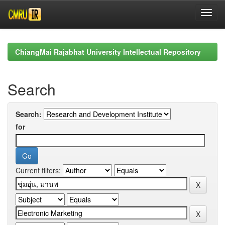
Skip
navigation
ChiangMai Rajabhat University Intellectual Repository
Search
Search:
for
Current filters: