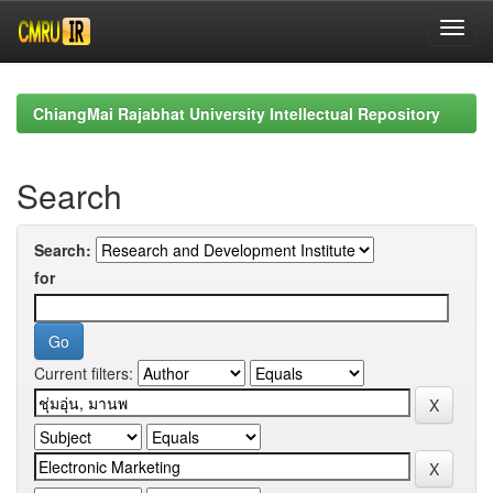
Skip
navigation
ChiangMai Rajabhat University Intellectual Repository
Search
Search:
for
Current filters: