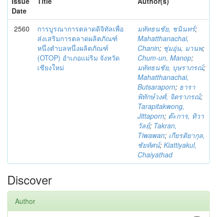
Issue
Title
Author(s)
Date
2560
การบูรณาการตลาดดิจิทัลเพื่อ
มหัทธนชัย, ชนินทร์
;
ส่งเสริมการตลาดผลิตภัณฑ์
Mahatthanachai,
หนึ่งตำบลหนึ่งผลิตภัณฑ์
Chanin
;
ชุ่มอุ่น, มานพ
;
(OTOP) อำเภอแม่ริม จังหวัด
Chum-un, Manop
;
เชียงใหม่
มหัทธนชัย, บุษราภรณ์
;
Mahatthanachai,
Butsaraporn
;
ธารา
พิทักษ์วงศ์, จิตราภรณ์
;
Tarapitakwong,
Jittaporn
;
ต๊ะการ, ทิวา
วัลย์
;
Takran,
Tiwawan
;
เกียรติยากุล,
ชัยทัศน์
;
Kiattiyakul,
Chaiyathad
Discover
Author