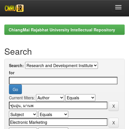
Skip
navigation
ChiangMai Rajabhat University Intellectual Repository
Search
Search:
for
Current filters: