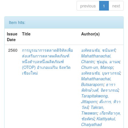
previous
1
next
Item hits:
Issue
Title
Author(s)
Date
2560
การบูรณาการตลาดดิจิทัลเพื่อ
มหัทธนชัย, ชนินทร์
;
ส่งเสริมการตลาดผลิตภัณฑ์
Mahatthanachai,
หนึ่งตำบลหนึ่งผลิตภัณฑ์
Chanin
;
ชุ่มอุ่น, มานพ
;
(OTOP) อำเภอแม่ริม จังหวัด
Chum-un, Manop
;
เชียงใหม่
มหัทธนชัย, บุษราภรณ์
;
Mahatthanachai,
Butsaraporn
;
ธารา
พิทักษ์วงศ์, จิตราภรณ์
;
Tarapitakwong,
Jittaporn
;
ต๊ะการ, ทิวา
วัลย์
;
Takran,
Tiwawan
;
เกียรติยากุล,
ชัยทัศน์
;
Kiattiyakul,
Chaiyathad