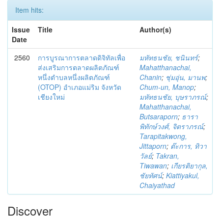
Item hits:
Issue
Title
Author(s)
Date
2560
การบูรณาการตลาดดิจิทัลเพื่อ
มหัทธนชัย, ชนินทร์
;
ส่งเสริมการตลาดผลิตภัณฑ์
Mahatthanachai,
หนึ่งตำบลหนึ่งผลิตภัณฑ์
Chanin
;
ชุ่มอุ่น, มานพ
;
(OTOP) อำเภอแม่ริม จังหวัด
Chum-un, Manop
;
เชียงใหม่
มหัทธนชัย, บุษราภรณ์
;
Mahatthanachai,
Butsaraporn
;
ธารา
พิทักษ์วงศ์, จิตราภรณ์
;
Tarapitakwong,
Jittaporn
;
ต๊ะการ, ทิวา
วัลย์
;
Takran,
Tiwawan
;
เกียรติยากุล,
ชัยทัศน์
;
Kiattiyakul,
Chaiyathad
Discover