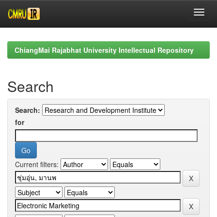
Skip
navigation
ChiangMai Rajabhat University Intellectual Repository
Search
Search:
for
Current filters: