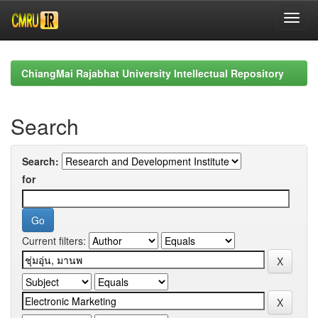
Skip
navigation
ChiangMai Rajabhat University Intellectual Repository
Search
Search:
for
Current filters: