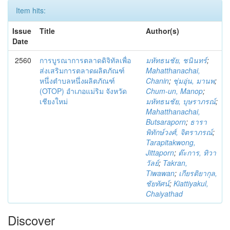
Item hits:
Issue
Title
Author(s)
Date
2560
การบูรณาการตลาดดิจิทัลเพื่อ
มหัทธนชัย, ชนินทร์
;
ส่งเสริมการตลาดผลิตภัณฑ์
Mahatthanachai,
หนึ่งตำบลหนึ่งผลิตภัณฑ์
Chanin
;
ชุ่มอุ่น, มานพ
;
(OTOP) อำเภอแม่ริม จังหวัด
Chum-un, Manop
;
เชียงใหม่
มหัทธนชัย, บุษราภรณ์
;
Mahatthanachai,
Butsaraporn
;
ธารา
พิทักษ์วงศ์, จิตราภรณ์
;
Tarapitakwong,
Jittaporn
;
ต๊ะการ, ทิวา
วัลย์
;
Takran,
Tiwawan
;
เกียรติยากุล,
ชัยทัศน์
;
Kiattiyakul,
Chaiyathad
Discover