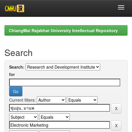
Skip
navigation
ChiangMai Rajabhat University Intellectual Repository
Search
Search:
for
Current filters: