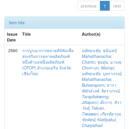
previous
1
next
Item hits:
Issue
Title
Author(s)
Date
2560
การบูรณาการตลาดดิจิทัลเพื่อ
มหัทธนชัย, ชนินทร์
;
ส่งเสริมการตลาดผลิตภัณฑ์
Mahatthanachai,
หนึ่งตำบลหนึ่งผลิตภัณฑ์
Chanin
;
ชุ่มอุ่น, มานพ
;
(OTOP) อำเภอแม่ริม จังหวัด
Chum-un, Manop
;
เชียงใหม่
มหัทธนชัย, บุษราภรณ์
;
Mahatthanachai,
Butsaraporn
;
ธารา
พิทักษ์วงศ์, จิตราภรณ์
;
Tarapitakwong,
Jittaporn
;
ต๊ะการ, ทิวา
วัลย์
;
Takran,
Tiwawan
;
เกียรติยากุล,
ชัยทัศน์
;
Kiattiyakul,
Chaiyathad