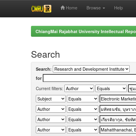
Home
Browse
Help
Skip
navigation
ChiangMai Rajabhat University Intellectual Repo
Search
Search:
for
Current filters: