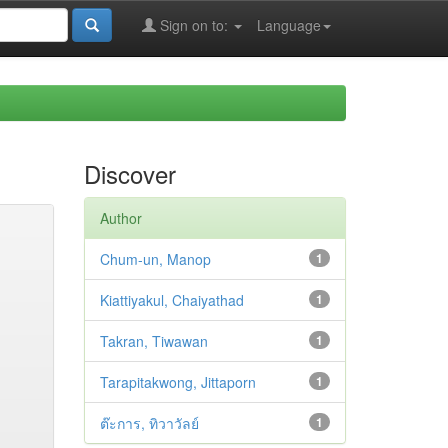
Sign on to:
Language
Discover
Author
Chum-un, Manop
1
Kiattiyakul, Chaiyathad
1
Takran, Tiwawan
1
Tarapitakwong, Jittaporn
1
ต๊ะการ, ทิวาวัลย์
1