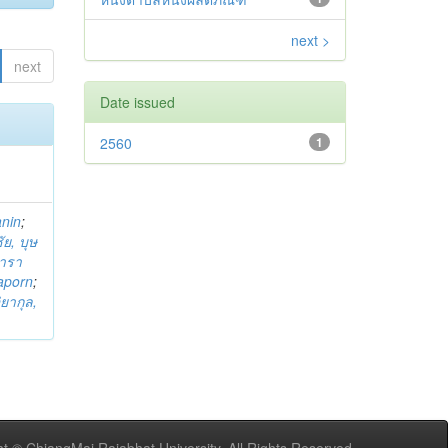
next >
next
Date issued
2560
1
anin
;
ย, บุษ
ารา
taporn
;
ิยากุล,