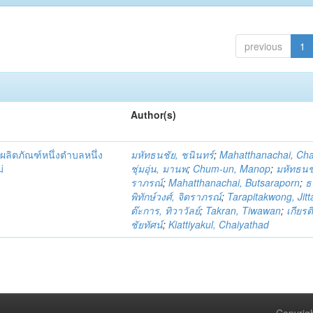
previous
1
Author(s)
ผลิตภัณฑ์หนึ่งตำบลหนึ่ง
มหัทธนชัย, ชนินทร์
;
Mahatthanachai, Ch
่
ชุ่มอุ่น, มานพ
;
Chum-un, Manop
;
มหัทธนชั
ราภรณ์
;
Mahatthanachai, Butsaraporn
;
ธ
พิทักษ์วงศ์, จิตราภรณ์
;
Tarapitakwong, Jit
ต๊ะการ, ทิวาวัลย์
;
Takran, Tiwawan
;
เกียรต
ชัยทัศน์
;
Kiattiyakul, Chaiyathad