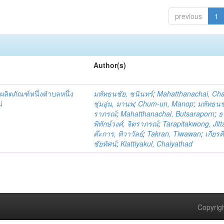
previous
1
Author(s)
ผลิตภัณฑ์หนึ่งตำบลหนึ่ง
มหัทธนชัย, ชนินทร์
;
Mahatthanachai, Ch
่
ชุ่มอุ่น, มานพ
;
Chum-un, Manop
;
มหัทธนชั
ราภรณ์
;
Mahatthanachai, Butsaraporn
;
ธ
พิทักษ์วงศ์, จิตราภรณ์
;
Tarapitakwong, Jit
ต๊ะการ, ทิวาวัลย์
;
Takran, Tiwawan
;
เกียรต
ชัยทัศน์
;
Kiattiyakul, Chaiyathad
Copyrigh