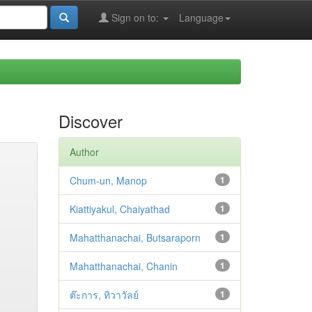
Sign on to:
Language
Discover
Author
Chum-un, Manop
1
Kiattiyakul, Chaiyathad
1
Mahatthanachai, Butsaraporn
1
Mahatthanachai, Chanin
1
ต๊ะการ, ทิวาวัลย์
1