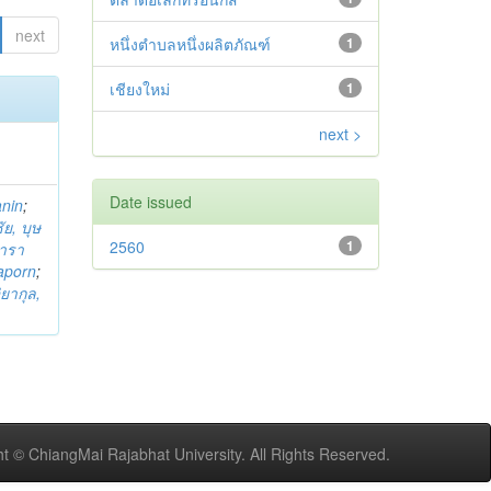
next
หนึ่งตำบลหนึ่งผลิตภัณฑ์
1
เชียงใหม่
1
next >
Date issued
anin
;
ย, บุษ
2560
1
ารา
taporn
;
ิยากุล,
t © ChiangMai Rajabhat University. All Rights Reserved.