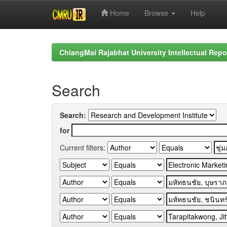
Home
Browse
Help
Skip
navigation
ChiangMai Rajabhat University Intellectual Repo
Search
Search:
for
Current filters: