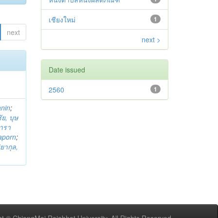
เชียงใหม่
1
next
next >
Date issued
2560
1
anin
;
ย, บุษ
ารา
taporn
;
ิยากุล,