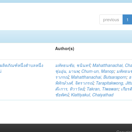
previous
1
Author(s)
ผลิตภัณฑ์หนึ่งตำบลหนึ่ง
มหัทธนชัย, ชนินทร์
;
Mahatthanachai, Ch
่
ชุ่มอุ่น, มานพ
;
Chum-un, Manop
;
มหัทธนชั
ราภรณ์
;
Mahatthanachai, Butsaraporn
;
ธ
พิทักษ์วงศ์, จิตราภรณ์
;
Tarapitakwong, Jit
ต๊ะการ, ทิวาวัลย์
;
Takran, Tiwawan
;
เกียรต
ชัยทัศน์
;
Kiattiyakul, Chaiyathad