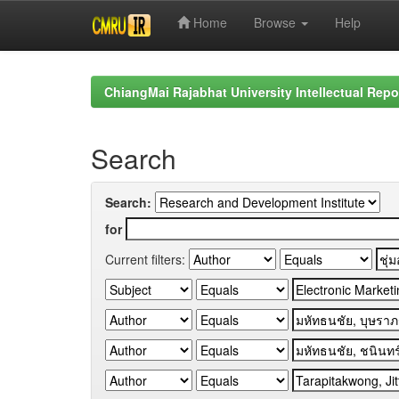
Home
Browse
Help
Skip
navigation
ChiangMai Rajabhat University Intellectual Repo
Search
Search:
for
Current filters: