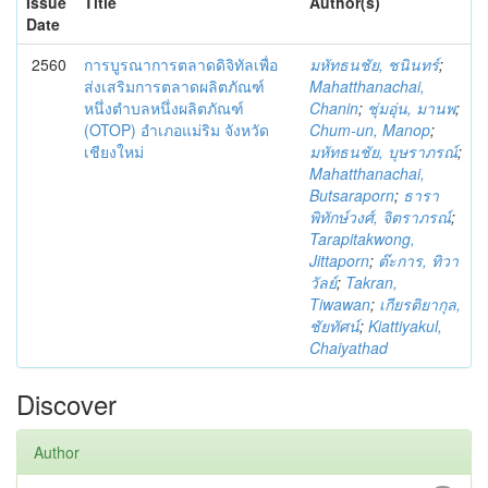
Issue
Title
Author(s)
Date
2560
การบูรณาการตลาดดิจิทัลเพื่อ
มหัทธนชัย, ชนินทร์
;
ส่งเสริมการตลาดผลิตภัณฑ์
Mahatthanachai,
หนึ่งตำบลหนึ่งผลิตภัณฑ์
Chanin
;
ชุ่มอุ่น, มานพ
;
(OTOP) อำเภอแม่ริม จังหวัด
Chum-un, Manop
;
เชียงใหม่
มหัทธนชัย, บุษราภรณ์
;
Mahatthanachai,
Butsaraporn
;
ธารา
พิทักษ์วงศ์, จิตราภรณ์
;
Tarapitakwong,
Jittaporn
;
ต๊ะการ, ทิวา
วัลย์
;
Takran,
Tiwawan
;
เกียรติยากุล,
ชัยทัศน์
;
Kiattiyakul,
Chaiyathad
Discover
Author