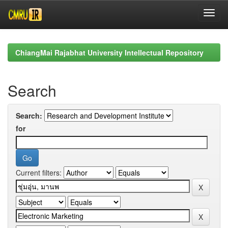
Skip
navigation
ChiangMai Rajabhat University Intellectual Repository
Search
Search:
for
Current filters: