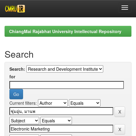
Skip
navigation
ChiangMai Rajabhat University Intellectual Repository
Search
Search:
for
Current filters: