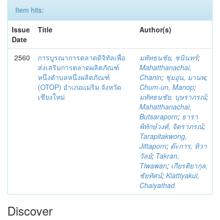
Item hits:
Issue
Title
Author(s)
Date
2560
การบูรณาการตลาดดิจิทัลเพื่อ
มหัทธนชัย, ชนินทร์
;
ส่งเสริมการตลาดผลิตภัณฑ์
Mahatthanachai,
หนึ่งตำบลหนึ่งผลิตภัณฑ์
Chanin
;
ชุ่มอุ่น, มานพ
;
(OTOP) อำเภอแม่ริม จังหวัด
Chum-un, Manop
;
เชียงใหม่
มหัทธนชัย, บุษราภรณ์
;
Mahatthanachai,
Butsaraporn
;
ธารา
พิทักษ์วงศ์, จิตราภรณ์
;
Tarapitakwong,
Jittaporn
;
ต๊ะการ, ทิวา
วัลย์
;
Takran,
Tiwawan
;
เกียรติยากุล,
ชัยทัศน์
;
Kiattiyakul,
Chaiyathad
Discover