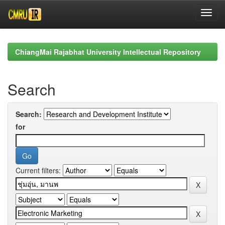
Skip
navigation
ChiangMai Rajabhat University Intellectual Repository
Search
Search:
for
Current filters: