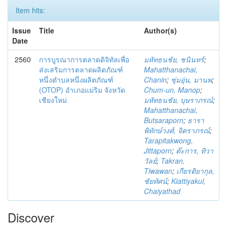
Item hits:
Issue
Title
Author(s)
Date
2560
การบูรณาการตลาดดิจิทัลเพื่อ
มหัทธนชัย, ชนินทร์
;
ส่งเสริมการตลาดผลิตภัณฑ์
Mahatthanachai,
หนึ่งตำบลหนึ่งผลิตภัณฑ์
Chanin
;
ชุ่มอุ่น, มานพ
;
(OTOP) อำเภอแม่ริม จังหวัด
Chum-un, Manop
;
เชียงใหม่
มหัทธนชัย, บุษราภรณ์
;
Mahatthanachai,
Butsaraporn
;
ธารา
พิทักษ์วงศ์, จิตราภรณ์
;
Tarapitakwong,
Jittaporn
;
ต๊ะการ, ทิวา
วัลย์
;
Takran,
Tiwawan
;
เกียรติยากุล,
ชัยทัศน์
;
Kiattiyakul,
Chaiyathad
Discover