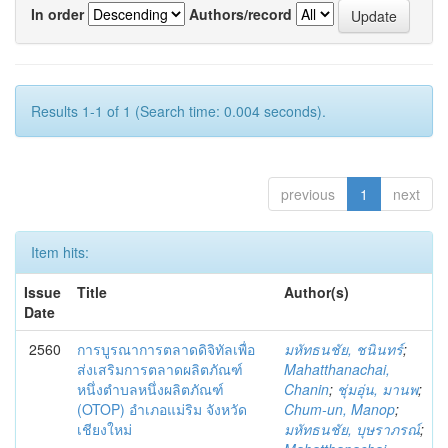
In order
Authors/record
Results 1-1 of 1 (Search time: 0.004 seconds).
previous
1
next
Item hits:
Issue
Title
Author(s)
Date
2560
การบูรณาการตลาดดิจิทัลเพื่อ
มหัทธนชัย, ชนินทร์
;
ส่งเสริมการตลาดผลิตภัณฑ์
Mahatthanachai,
หนึ่งตำบลหนึ่งผลิตภัณฑ์
Chanin
;
ชุ่มอุ่น, มานพ
;
(OTOP) อำเภอแม่ริม จังหวัด
Chum-un, Manop
;
เชียงใหม่
มหัทธนชัย, บุษราภรณ์
;