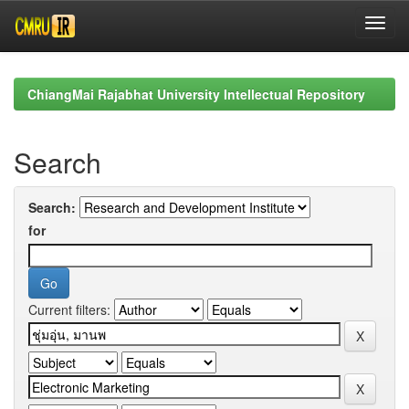
Skip
navigation
ChiangMai Rajabhat University Intellectual Repository
Search
Search:
for
Current filters: