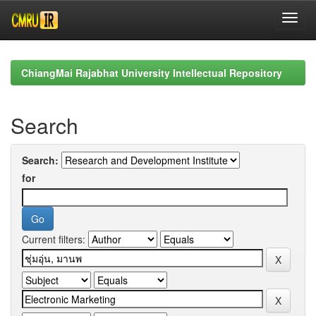
Skip
navigation
ChiangMai Rajabhat University Intellectual Repository
Search
Search:
for
Current filters: