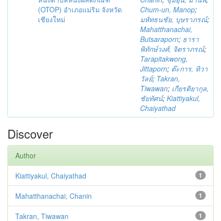
(OTOP) อำเภอแม่ริม จังหวัด
Chum-un, Manop
;
เชียงใหม่
มหัทธนชัย, บุษราภรณ์
;
Mahatthanachai,
Butsaraporn
;
ธารา
พิทักษ์วงศ์, จิตราภรณ์
;
Tarapitakwong,
Jittaporn
;
ต๊ะการ, ทิวา
วัลย์
;
Takran,
Tiwawan
;
เกียรติยากุล,
ชัยทัศน์
;
Kiattiyakul,
Chaiyathad
Discover
Author
Kiattiyakul, Chaiyathad
1
Mahatthanachai, Chanin
1
Takran, Tiwawan
1