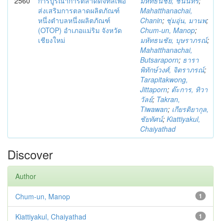
2560
การบูรณาการตลาดดิจิทัลเพื่อ
มหัทธนชัย, ชนินทร์
;
ส่งเสริมการตลาดผลิตภัณฑ์
Mahatthanachai,
หนึ่งตำบลหนึ่งผลิตภัณฑ์
Chanin
;
ชุ่มอุ่น, มานพ
;
(OTOP) อำเภอแม่ริม จังหวัด
Chum-un, Manop
;
เชียงใหม่
มหัทธนชัย, บุษราภรณ์
;
Mahatthanachai,
Butsaraporn
;
ธารา
พิทักษ์วงศ์, จิตราภรณ์
;
Tarapitakwong,
Jittaporn
;
ต๊ะการ, ทิวา
วัลย์
;
Takran,
Tiwawan
;
เกียรติยากุล,
ชัยทัศน์
;
Kiattiyakul,
Chaiyathad
Discover
Author
Chum-un, Manop
1
Kiattiyakul, Chaiyathad
1