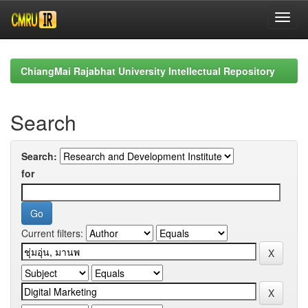
Skip
navigation
ChiangMai Rajabhat University Intellectual Repository
Search
Search:
for
Current filters: