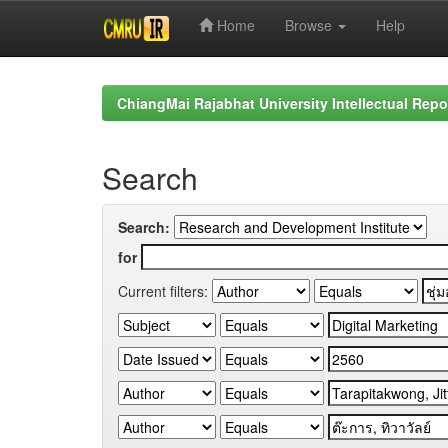
Home
Browse
Help
Skip
navigation
ChiangMai Rajabhat University Intellectual Repo
Search
Search:
for
Current filters: