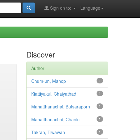
Sign on to:
Language
Discover
Author
Chum-un, Manop
1
Kiattiyakul, Chaiyathad
1
Mahatthanachai, Butsaraporn
1
Mahatthanachai, Chanin
1
Takran, Tiwawan
1