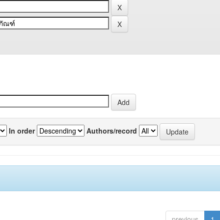
In order
Authors/record
previous
1