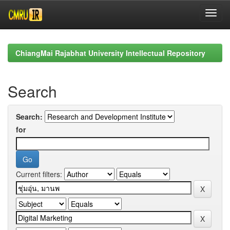
Skip
navigation
ChiangMai Rajabhat University Intellectual Repository
Search
Search:
for
Current filters: