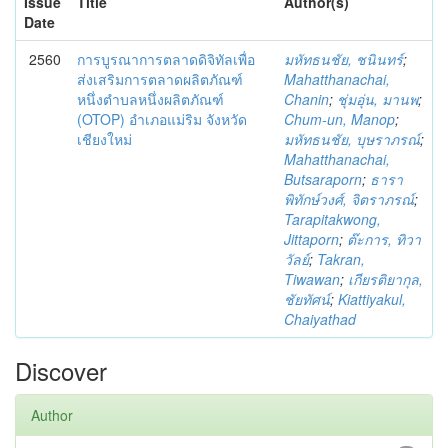
Issue
Title
Author(s)
Date
2560
การบูรณาการตลาดดิจิทัลเพื่อ
มหัทธนชัย, ชนินทร์
;
ส่งเสริมการตลาดผลิตภัณฑ์
Mahatthanachai,
หนึ่งตำบลหนึ่งผลิตภัณฑ์
Chanin
;
ชุ่มอุ่น, มานพ
;
(OTOP) อำเภอแม่ริม จังหวัด
Chum-un, Manop
;
เชียงใหม่
มหัทธนชัย, บุษราภรณ์
;
Mahatthanachai,
Butsaraporn
;
ธารา
พิทักษ์วงศ์, จิตราภรณ์
;
Tarapitakwong,
Jittaporn
;
ต๊ะการ, ทิวา
วัลย์
;
Takran,
Tiwawan
;
เกียรติยากุล,
ชัยทัศน์
;
Kiattiyakul,
Chaiyathad
Discover
Author