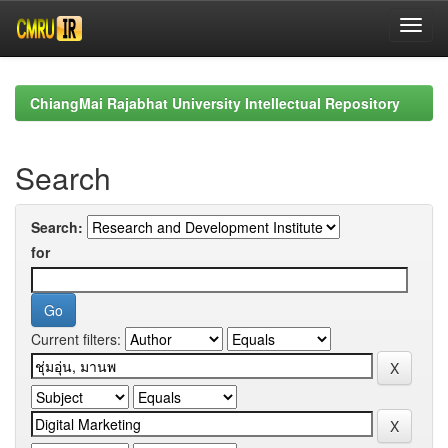
Skip
navigation
ChiangMai Rajabhat University Intellectual Repository
Search
Search:
for
Current filters: