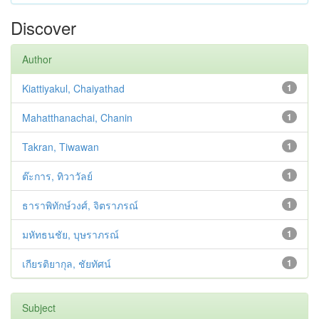
Discover
Author
Kiattiyakul, Chaiyathad
1
Mahatthanachai, Chanin
1
Takran, Tiwawan
1
ต๊ะการ, ทิวาวัลย์
1
ธาราพิทักษ์วงศ์, จิตราภรณ์
1
มหัทธนชัย, บุษราภรณ์
1
เกียรติยากุล, ชัยทัศน์
1
Subject