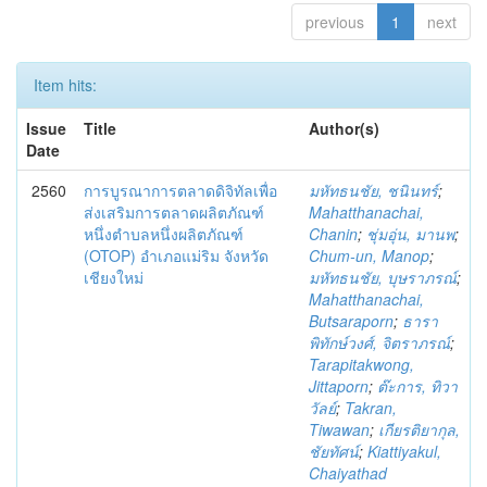
previous
1
next
Item hits:
Issue
Title
Author(s)
Date
2560
การบูรณาการตลาดดิจิทัลเพื่อ
มหัทธนชัย, ชนินทร์
;
ส่งเสริมการตลาดผลิตภัณฑ์
Mahatthanachai,
หนึ่งตำบลหนึ่งผลิตภัณฑ์
Chanin
;
ชุ่มอุ่น, มานพ
;
(OTOP) อำเภอแม่ริม จังหวัด
Chum-un, Manop
;
เชียงใหม่
มหัทธนชัย, บุษราภรณ์
;
Mahatthanachai,
Butsaraporn
;
ธารา
พิทักษ์วงศ์, จิตราภรณ์
;
Tarapitakwong,
Jittaporn
;
ต๊ะการ, ทิวา
วัลย์
;
Takran,
Tiwawan
;
เกียรติยากุล,
ชัยทัศน์
;
Kiattiyakul,
Chaiyathad