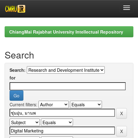
Skip
navigation
ChiangMai Rajabhat University Intellectual Repository
Search
Search:
for
Current filters: