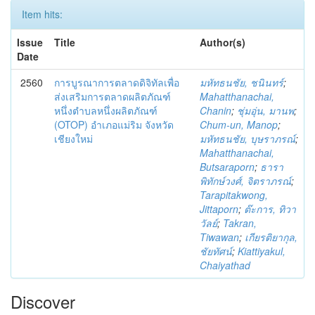
Item hits:
Issue
Title
Author(s)
Date
2560
การบูรณาการตลาดดิจิทัลเพื่อ
มหัทธนชัย, ชนินทร์
;
ส่งเสริมการตลาดผลิตภัณฑ์
Mahatthanachai,
หนึ่งตำบลหนึ่งผลิตภัณฑ์
Chanin
;
ชุ่มอุ่น, มานพ
;
(OTOP) อำเภอแม่ริม จังหวัด
Chum-un, Manop
;
เชียงใหม่
มหัทธนชัย, บุษราภรณ์
;
Mahatthanachai,
Butsaraporn
;
ธารา
พิทักษ์วงศ์, จิตราภรณ์
;
Tarapitakwong,
Jittaporn
;
ต๊ะการ, ทิวา
วัลย์
;
Takran,
Tiwawan
;
เกียรติยากุล,
ชัยทัศน์
;
Kiattiyakul,
Chaiyathad
Discover