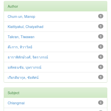
Author
Chum-un, Manop
1
Kiattiyakul, Chaiyathad
1
Takran, Tiwawan
1
ต๊ะการ, ทิวาวัลย์
1
ธาราพิทักษ์วงศ์, จิตราภรณ์
1
มหัทธนชัย, บุษราภรณ์
1
เกียรติยากุล, ชัยทัศน์
1
Subject
Chiangmai
1