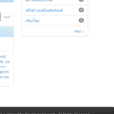
หนึ่งตำบลหนึ่งผลิตภัณฑ์
1
next
เชียงใหม่
1
next >
anin
;
ย, บุษ
ารา
taporn
;
ิยากุล,