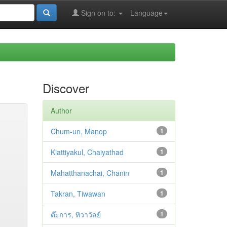
Sign on to:
Language
Discover
Author
Chum-un, Manop
1
Kiattiyakul, Chaiyathad
1
Mahatthanachai, Chanin
1
Takran, Tiwawan
1
ต๊ะการ, ทิวาวัลย์
1