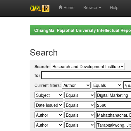
Home
Browse
Help
Skip
navigation
ChiangMai Rajabhat University Intellectual Repo
Search
Search:
for
Current filters: