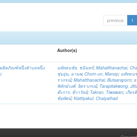
previous
1
Author(s)
ผลิตภัณฑ์หนึ่งตำบลหนึ่ง
มหัทธนชัย, ชนินทร์
;
Mahatthanachai, Ch
่
ชุ่มอุ่น, มานพ
;
Chum-un, Manop
;
มหัทธนชั
ราภรณ์
;
Mahatthanachai, Butsaraporn
;
ธ
พิทักษ์วงศ์, จิตราภรณ์
;
Tarapitakwong, Jit
ต๊ะการ, ทิวาวัลย์
;
Takran, Tiwawan
;
เกียรต
ชัยทัศน์
;
Kiattiyakul, Chaiyathad